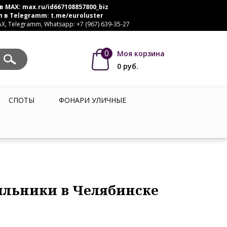
в MAX:
max.ru/id667108857800_biz
л в Telegramm:
t.me/euroluster
, Telegramm, Whatsapp: +7 (967) 639-35-27
0
Моя корзина
0
руб.
СПОТЫ
ФОНАРИ УЛИЧНЫЕ
ильники в Челябинске