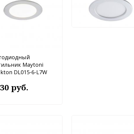
2 090 руб.
тодиодный
тильник Maytoni
ckton DL015-6-L7W
530 руб.
тодиодный
Светодиодный
тильник Maytoni
светильник Maytoni