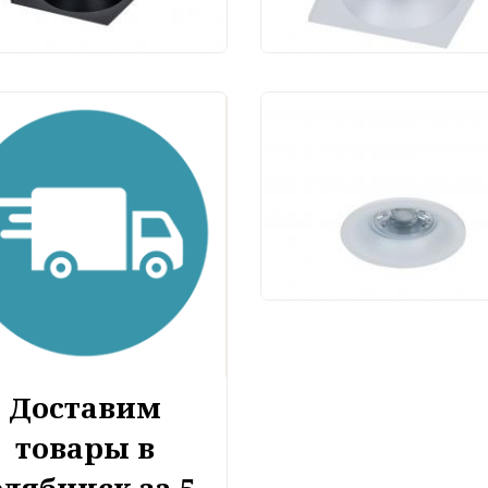
Светодиодный
светильник Maytoni 
DL027-2-01W
940 руб.
Доставим
товары в