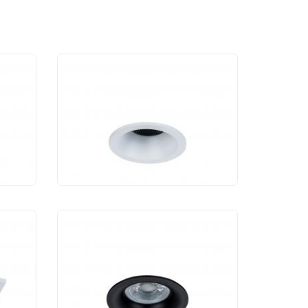
Светодиодный
светильник Maytoni
Zoom DL032-2-01W
1 200 руб.
Светодиодный
светильник Maytoni Slim
DL027-2-01B
940 руб.