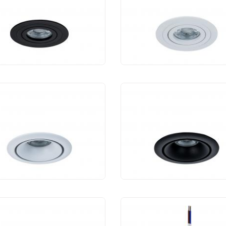
m DL023-2-01B
Atom DL023-2-01W
350 руб.
1 350 руб.
тодиодный
Светодиодный
тильник Maytoni Yin
светильник Maytoni 
30-2-01W
DL030-2-01B
630 руб.
1 300 руб.
тодиодный