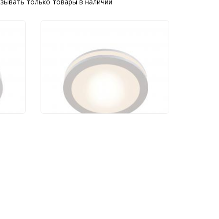
зывать только товары в наличии
Светодиодный
светильник Maytoni
W4K
Phanton DL2001-L7W4K
1 270 руб.