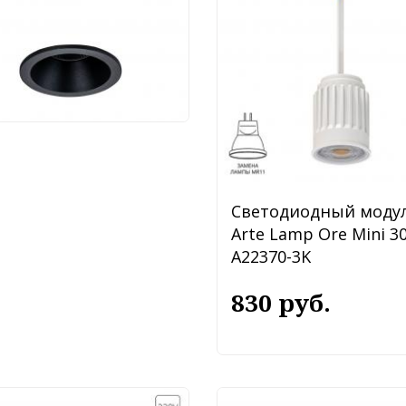
тильник Maytoni Yin
34-2-L12B
050 руб.
Светодиодный моду
Arte Lamp Ore Mini 3
A22370-3K
830 руб.