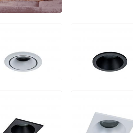
тодиодный
Светодиодный
тильник Maytoni
светильник Maytoni
m DL031-2-L12W
Zoom DL032-2-01B
060 руб.
1 200 руб.
тодиодный
Светодиодный
тильник Maytoni
светильник Maytoni
m DL033-2-01B
Zoom DL033-2-01W
200 руб.
1 200 руб.