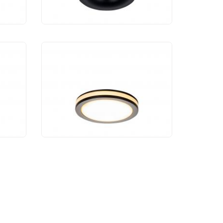
Светодиодный
Slim
светильник Maytoni
Phanton DL303-L12B
1 710 руб.