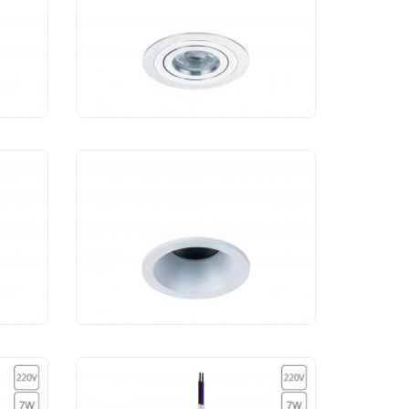
Atom DL023-2-01S
1 350 руб.
Светодиодный
Yin
светильник Maytoni Yin
DL034-2-L12W
4 050 руб.