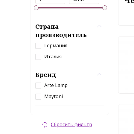
Че
Страна
производитель
Германия
Све
све
Италия
Pha
Бренд
1 
Arte Lamp
Maytoni
Сбросить фильтр