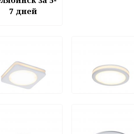
лябинск за 5-
7 дней
тодиодный
Светодиодный
тильник Maytoni
светильник Maytoni
nton DL303-L12W
Phanton DL2001-L12
200 руб.
1 710 руб.
Светодиодный
светильник Maytoni
Stockton DL016-6-L1