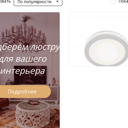
овать
Пока
По популярности
Светодиодный
светильник Maytoni
Phanton DL2001-L12
берем люстру
1 710 руб.
для вашего
интерьера
Подробнее