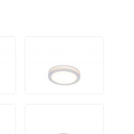
Светодиодный
светильник Maytoni
W
Phanton DL2001-L7W
1 270 руб.
Светодиодный
светильник Maytoni
2W
Joliet DL035-2-L6B