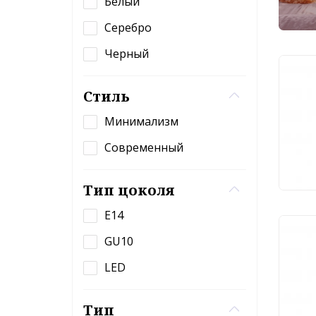
Белый
Серебро
Черный
Све
Стиль
све
Zoo
Минимализм
3 
Современный
Тип цоколя
E14
Све
GU10
све
LED
Zoo
1 
Тип