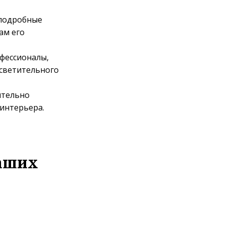
 подробные
ам его
фессионалы,
светительного
ительно
интерьера.
аших