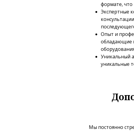
формате, что
Экспертные к
консультации
последующег
Опыт и профе
обладающие м
оборудования
Уникальный а
уникальные т
Доп
Мы постоянно стре