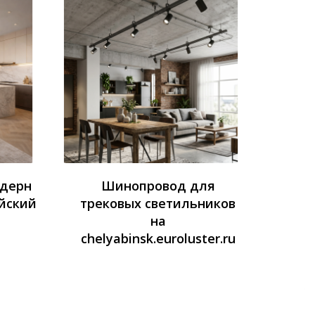
одерн
Шинопровод для
йский
трековых светильников
на
chelyabinsk.euroluster.ru