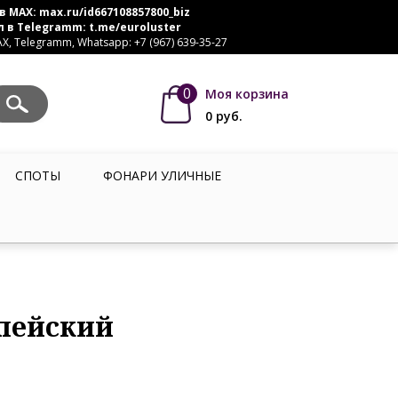
в MAX:
max.ru/id667108857800_biz
л в Telegramm:
t.me/euroluster
, Telegramm, Whatsapp: +7 (967) 639-35-27
0
Моя корзина
0
руб.
СПОТЫ
ФОНАРИ УЛИЧНЫЕ
опейский