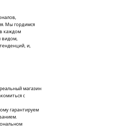
оналов,
я. Мы гордимся
 в каждом
 видом,
тенденций, и,
 реальный магазин
акомиться с
тому гарантируем
ванием.
иональном