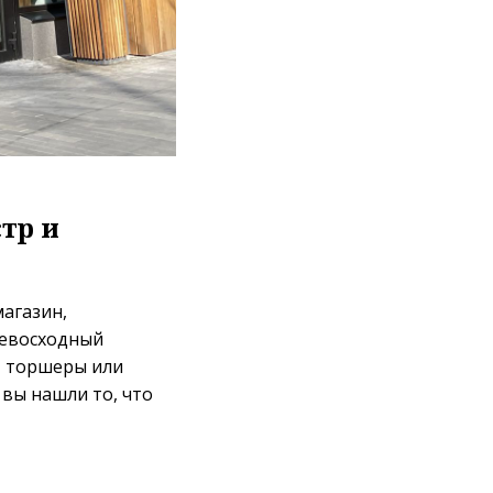
тр и
магазин,
ревосходный
, торшеры или
вы нашли то, что