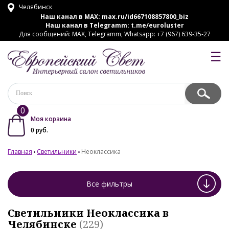
Челябинск
Наш канал в MAX:
max.ru/id667108857800_biz
Наш канал в Telegramm:
t.me/euroluster
Для сообщений: MAX, Telegramm, Whatsapp: +7 (967) 639-35-27
☰
0
Моя корзина
0
руб.
Главная
Светильники
Неоклассика
Все фильтры
Светильники Неоклассика в
Челябинске
(229)