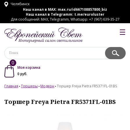
Челябинск
Наш канал в MAX:
max.ru/id667108857800_biz
Наш канал в Telegramm:
t.me/euroluster
Для сообщений: MAX, Telegramm, Whatsapp: +7 (967) 639-35-27
☰
0
Моя корзина
0
руб.
Главная
Торшеры
Модерн
Торшер Freya Pietra FR5371FL-01BS
Торшер Freya Pietra FR5371FL-01BS