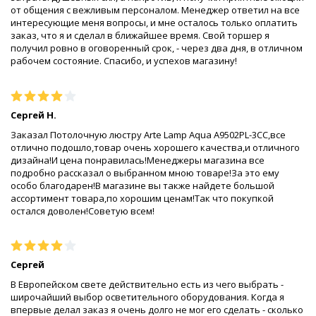
от общения с вежливым персоналом. Менеджер ответил на все
интересующие меня вопросы, и мне осталось только оплатить
заказ, что я и сделал в ближайшее время. Свой торшер я
получил ровно в оговоренный срок, - через два дня, в отличном
рабочем состояние. Спасибо, и успехов магазину!
Сергей Н.
Заказал Потолочную люстру Arte Lamp Aqua A9502PL-3CC,все
отлично подошло,товар очень хорошего качества,и отличного
дизайна!И цена понравилась!Менеджеры магазина все
подробно рассказал о выбранном мною товаре!За это ему
особо благодарен!В магазине вы также найдете большой
ассортимент товара,по хорошим ценам!Так что покупкой
остался доволен!Советую всем!
Сергей
В Европейском свете действительно есть из чего выбрать -
широчайший выбор осветительного оборудования. Когда я
впервые делал заказ я очень долго не мог его сделать - сколько