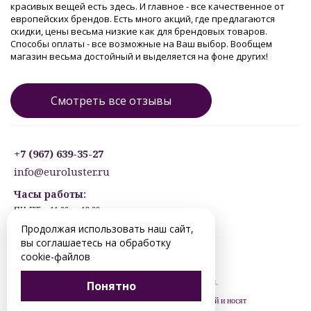
красивых вещей есть здесь. И главное - все качественное от
европейских брендов. Есть много акций, где предлагаются
скидки, цены весьма низкие как для брендовых товаров.
Способы оплаты - все возможные на Ваш выбор. Вообщем
магазин весьма достойный и выделяется на фоне других!
Смотреть все отзывы
+7 (967) 639-35-27
info@euroluster.ru
Часы работы:
ПН-ПТ: с 11:00 до 19:00
СБ: с 12:30 до 17:30
Продолжая использовать наш сайт,
ВС: ВЫХОДНОЙ
вы соглашаетесь на обработку
Предварительная запись.
cookie-файлов
© 2012-2026 chelyabinsk.euroluster.ru. Все права защищены.
Понятно
Цены, указанные на сайте, не являются публичной офертой и носят