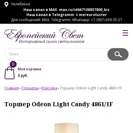
Челябинск
Наш канал в MAX:
max.ru/id667108857800_biz
Наш канал в Telegramm:
t.me/euroluster
Для сообщений: MAX, Telegramm, Whatsapp: +7 (967) 639-35-27
☰
0
Моя корзина
0
руб.
Главная
Торшеры
Классика
Торшер Odeon Light Candy 4861/1F
Торшер Odeon Light Candy 4861/1F