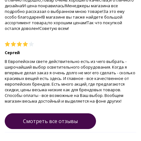
отлично подошло,товар очень хорошего качества,и отличного
дизайна!И цена понравилась!Менеджеры магазина все
подробно рассказал о выбранном мною товаре!За это ему
особо благодарен!В магазине вы также найдете большой
ассортимент товара,по хорошим ценам!Так что покупкой
остался доволен!Советую всем!
Сергей
В Европейском свете действительно есть из чего выбрать -
широчайший выбор осветительного оборудования. Когда я
впервые делал заказ я очень долго не мог его сделать - сколько
красивых вещей есть здесь. И главное - все качественное от
европейских брендов. Есть много акций, где предлагаются
скидки, цены весьма низкие как для брендовых товаров.
Способы оплаты - все возможные на Ваш выбор. Вообщем
магазин весьма достойный и выделяется на фоне других!
Смотреть все отзывы