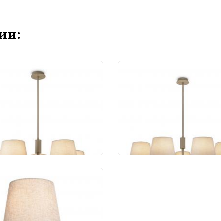
ии:
весной светильник
Подвесной светильн
a Butler FR2057PL-
Freya Butler FR2057PL
G
07BG
 970 руб.
20 980 руб.
Freya Butler
057WL-L5BG