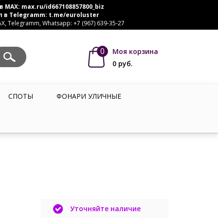
в MAX:
max.ru/id667108857800_biz
л в Telegramm:
t.me/euroluster
, Telegramm, Whatsapp: +7 (967) 639-35-27
0
Моя корзина
0
руб.
СПОТЫ
ФОНАРИ УЛИЧНЫЕ
Уточняйте наличие