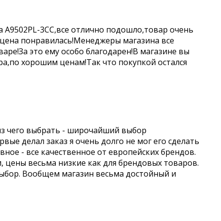
a A9502PL-3CC,все отлично подошло,товар очень
 цена понравилась!Менеджеры магазина все
аре!За это ему особо благодарен!В магазине вы
а,по хорошим ценам!Так что покупкой остался
из чего выбрать - широчайший выбор
вые делал заказ я очень долго не мог его сделать
авное - все качественное от европейских брендов.
и, цены весьма низкие как для брендовых товаров.
выбор. Вообщем магазин весьма достойный и