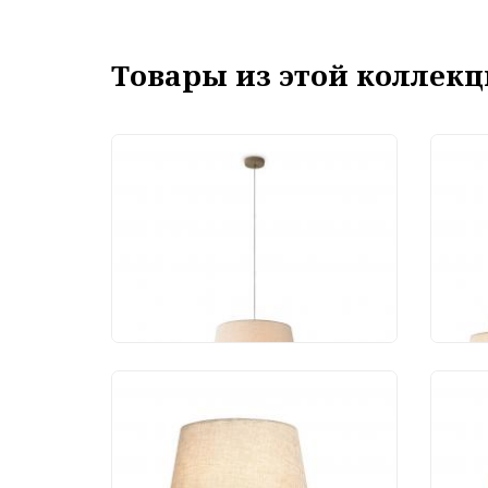
Товары из этой коллекц
Подвесной светильник
Под
Freya Butler FR2057PL-
Frey
01BG
05B
15 600 руб.
15
Бра Freya Butler
Бра 
FR2057WL-01BG
FR2