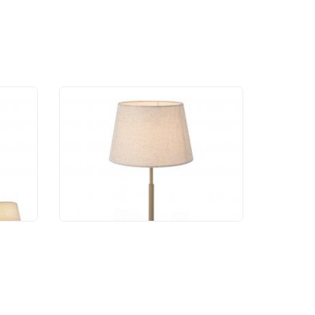
ик
Настольный светильник
-
Freya Butler FR2057TL-
01BG
9 350 руб.