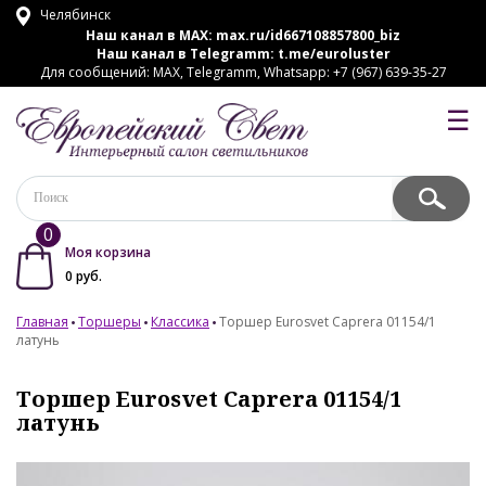
Челябинск
Наш канал в MAX:
max.ru/id667108857800_biz
Наш канал в Telegramm:
t.me/euroluster
Для сообщений: MAX, Telegramm, Whatsapp: +7 (967) 639-35-27
☰
0
Моя корзина
0
руб.
Главная
Торшеры
Классика
Торшер Eurosvet Caprera 01154/1
латунь
Торшер Eurosvet Caprera 01154/1
латунь