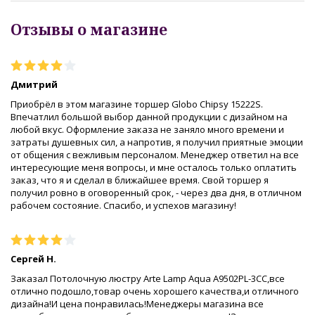
Отзывы о магазине
Дмитрий
Приобрёл в этом магазине торшер Globo Chipsy 15222S.
Впечатлил большой выбор данной продукции с дизайном на
любой вкус. Оформление заказа не заняло много времени и
затраты душевных сил, а напротив, я получил приятные эмоции
от общения с вежливым персоналом. Менеджер ответил на все
интересующие меня вопросы, и мне осталось только оплатить
заказ, что я и сделал в ближайшее время. Свой торшер я
получил ровно в оговоренный срок, - через два дня, в отличном
рабочем состояние. Спасибо, и успехов магазину!
Сергей Н.
Заказал Потолочную люстру Arte Lamp Aqua A9502PL-3CC,все
отлично подошло,товар очень хорошего качества,и отличного
дизайна!И цена понравилась!Менеджеры магазина все