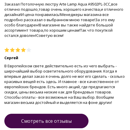
Заказал Потолочную люстру Arte Lamp Aqua A9502PL-3CC,все
отлично подошло,товар очень хорошего качества,и отличного
дизайна!И цена понравилась!Менеджеры магазина все
подробно рассказал о выбранном мною товаре!За это ему
особо благодарен!В магазине вы также найдете большой
ассортимент товара,по хорошим ценам!Так что покупкой
остался доволен!Советую всем!
Сергей
В Европейском свете действительно есть из чего выбрать -
широчайший выбор осветительного оборудования. Когда я
впервые делал заказ я очень долго не мог его сделать - сколько
красивых вещей есть здесь. И главное - все качественное от
европейских брендов. Есть много акций, где предлагаются
скидки, цены весьма низкие как для брендовых товаров.
Способы оплаты - все возможные на Ваш выбор. Вообщем
магазин весьма достойный и выделяется на фоне других!
Смотреть все отзывы