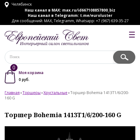
Челябинск
Наш канал в MAX:
max.ru/id667108857800_biz
Наш канал в Telegramm:
t.me/euroluster
Для сообщений: MAX, Telegramm, Whatsapp: +7 (967) 639-35-27
☰
0
Моя корзина
0
руб.
Главная
Торшеры
Хрустальные
Торшер Bohemia 1413T1/6/200-
160 G
Торшер Bohemia 1413T1/6/200-160 G