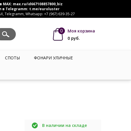
в MAX:
max.ru/id667108857800_biz
л в Telegramm:
t.me/euroluster
, Telegramm, Whatsapp: +7 (967) 639-35-27
0
Моя корзина
0
руб.
СПОТЫ
ФОНАРИ УЛИЧНЫЕ
В наличии на складе