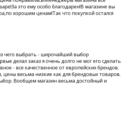
 цена понравилась!Менеджеры магазина все
аре!За это ему особо благодарен!В магазине вы
а,по хорошим ценам!Так что покупкой остался
из чего выбрать - широчайший выбор
вые делал заказ я очень долго не мог его сделать
авное - все качественное от европейских брендов.
и, цены весьма низкие как для брендовых товаров.
выбор. Вообщем магазин весьма достойный и