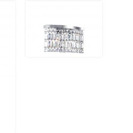
Бра Maytoni Dune
DIA005WL-02CH
12 490 руб.