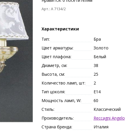
Нравится:
0
посетителям
Арт.: A 7134/2
Характеристики
Тип:
Бра
Цвет арматуры:
Золото
Цвет плафона:
Белый
Диаметр, см:
38
Высота, см:
25
Количество ламп, шт:
2
Тип цоколя:
E14
Мощность ламп, W:
60
Стиль:
Классический
Производитель:
Reccagni Angelo
Страна бренда:
Италия