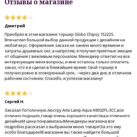
Отзывы о магазине
Дмитрий
Приобрёл в этом магазине торшер Globo Chipsy 15222S.
Впечатлил большой выбор данной продукции с дизайном на
любой вкус. Оформление заказа не заняло много времени и
затраты душевных сил, а напротив, я получил приятные эмоции
от общения с вежливым персоналом. Менеджер ответил на все
интересующие меня вопросы, и мне осталось только оплатить
заказ, что я и сделал в ближайшее время. Свой торшер я
получил ровно в оговоренный срок, - через два дня, в отличном
рабочем состояние. Спасибо, и успехов магазину!
Сергей Н.
Заказал Потолочную люстру Arte Lamp Aqua A9502PL-3CC,все
отлично подошло,товар очень хорошего качества,и отличного
дизайна!И цена понравилась!Менеджеры магазина все
подробно рассказал о выбранном мною товаре!За это ему
особо благодарен!В магазине вы также найдете большой