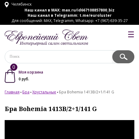
Челябинск
Наш канал в MAX:
max.ru/id667108857800_biz
Наш канал в Telegramm:
t.me/euroluster
Для сообщений: MAX, Telegramm, Whatsapp: +7 (967) 639-35-27
☰
0
Моя корзина
0
руб.
Главная
Бра
Хрустальные
Бра Bohemia 1413B/2+1/141 G
Бра Bohemia 1413B/2+1/141 G