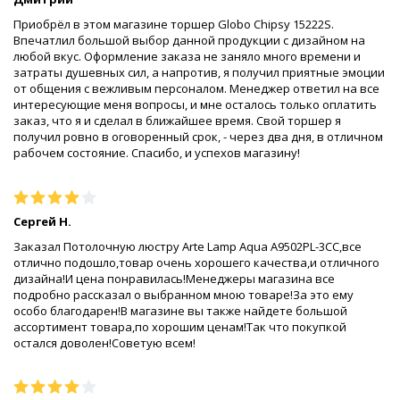
Приобрёл в этом магазине торшер Globo Chipsy 15222S.
Впечатлил большой выбор данной продукции с дизайном на
любой вкус. Оформление заказа не заняло много времени и
затраты душевных сил, а напротив, я получил приятные эмоции
от общения с вежливым персоналом. Менеджер ответил на все
интересующие меня вопросы, и мне осталось только оплатить
заказ, что я и сделал в ближайшее время. Свой торшер я
получил ровно в оговоренный срок, - через два дня, в отличном
рабочем состояние. Спасибо, и успехов магазину!
Сергей Н.
Заказал Потолочную люстру Arte Lamp Aqua A9502PL-3CC,все
отлично подошло,товар очень хорошего качества,и отличного
дизайна!И цена понравилась!Менеджеры магазина все
подробно рассказал о выбранном мною товаре!За это ему
особо благодарен!В магазине вы также найдете большой
ассортимент товара,по хорошим ценам!Так что покупкой
остался доволен!Советую всем!