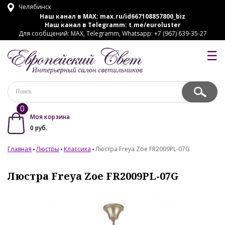
Челябинск
Наш канал в MAX:
max.ru/id667108857800_biz
Наш канал в Telegramm:
t.me/euroluster
Для сообщений: MAX, Telegramm, Whatsapp: +7 (967) 639-35-27
☰
0
Моя корзина
0
руб.
Главная
Люстры
Классика
Люстра Freya Zoe FR2009PL-07G
Люстра Freya Zoe FR2009PL-07G