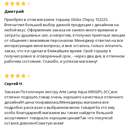
Дмитрий
Приобрёл в этом магазине торшер Globo Chipsy 15222S.
Впечатлил большой выбор данной продукции с дизайном на
любой вкус. Оформление заказа не заняло много времени и
затраты душевных сил, а напротив, я получил приятные эмоции
от общения с вежливым персоналом. Менеджер ответил на все
интересующие меня вопросы, и мне осталось только оплатить
заказ, что я и сделал в ближайшее время. Свой торшер я
получил ровно в оговоренный срок, - через два дня, в отличном
рабочем состояние. Спасибо, и успехов магазину!
Сергей Н.
Заказал Потолочную люстру Arte Lamp Aqua A9502PL-3CC,все
отлично подошло,товар очень хорошего качества,и отличного
дизайна!И цена понравилась!Менеджеры магазина все
подробно рассказал о выбранном мною товаре!За это ему
особо благодарен!В магазине вы также найдете большой
ассортимент товара,по хорошим ценам!Так что покупкой
остался доволен!Советую всем!