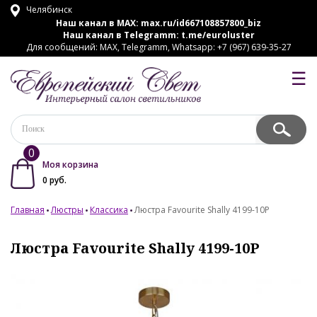
Челябинск
Наш канал в MAX:
max.ru/id667108857800_biz
Наш канал в Telegramm:
t.me/euroluster
Для сообщений: MAX, Telegramm, Whatsapp: +7 (967) 639-35-27
☰
0
Моя корзина
0
руб.
Главная
Люстры
Классика
Люстра Favourite Shally 4199-10P
Люстра Favourite Shally 4199-10P