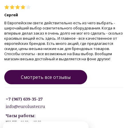
Сергей
В Европейском свете действительно есть из чего выбрать -
широчайший выбор осветительного оборудования. Когда я
впервые делал заказ я очень долго не мог его сделать - сколько
красивых вещей есть здесь. И главное - все качественное от
европейских брендов. Есть много акций, где предлагаются
скидки, цены весьма низкие как для брендовых товаров.
Способы оплаты - все возможные на Ваш выбор. Вообщем
магазин весьма достойный и выделяется на фоне других!
Смотреть все отзывы
+7 (967) 639-35-27
info@euroluster.ru
Часы работы:
ПН-ПТ: с 11:00 до 19:00
СБ: с 12:30 до 17:30