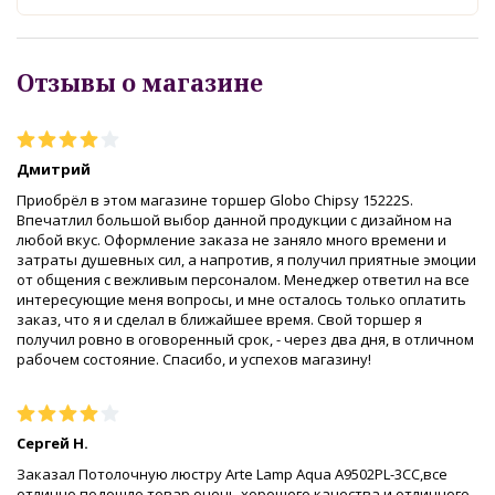
Отзывы о магазине
Дмитрий
Приобрёл в этом магазине торшер Globo Chipsy 15222S.
Впечатлил большой выбор данной продукции с дизайном на
любой вкус. Оформление заказа не заняло много времени и
затраты душевных сил, а напротив, я получил приятные эмоции
от общения с вежливым персоналом. Менеджер ответил на все
интересующие меня вопросы, и мне осталось только оплатить
заказ, что я и сделал в ближайшее время. Свой торшер я
получил ровно в оговоренный срок, - через два дня, в отличном
рабочем состояние. Спасибо, и успехов магазину!
Сергей Н.
Заказал Потолочную люстру Arte Lamp Aqua A9502PL-3CC,все
отлично подошло,товар очень хорошего качества,и отличного