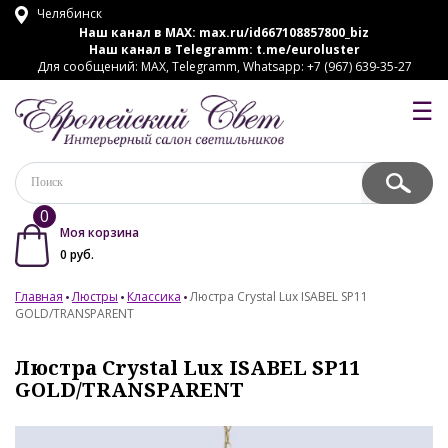
Челябинск
Наш канал в MAX:
max.ru/id667108857800_biz
Наш канал в Telegramm:
t.me/euroluster
Для сообщений: MAX, Telegramm, Whatsapp: +7 (967) 639-35-27
☰
0
Моя корзина
0
руб.
Главная
Люстры
Классика
Люстра Crystal Lux ISABEL SP11
GOLD/TRANSPARENT
Люстра Crystal Lux ISABEL SP11
GOLD/TRANSPARENT