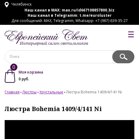
Челябинск
Наш канал в MAX:
max.ru/id667108857800_biz
Наш канал в Telegramm:
t.me/euroluster
Для сообщений: MAX, Telegramm, Whatsapp: +7 (967) 639-35-27
☰
0
Моя корзина
0
руб.
Главная
Люстры
Хрустальные
Люстра Bohemia 1409/4/141 Ni
Люстра Bohemia 1409/4/141 Ni