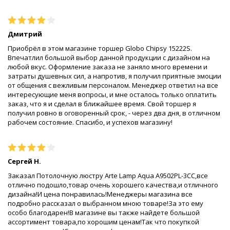
Дмитрий
Приобрёл в этом магазине торшер Globo Chipsy 15222S.
Впечатлил большой выбор данной продукции с дизайном на
любой вкус. Оформление заказа не заняло много времени и
затраты душевных сил, а напротив, я получил приятные эмоции
от общения с вежливым персоналом. Менеджер ответил на все
интересующие меня вопросы, и мне осталось только оплатить
заказ, что я и сделал в ближайшее время. Свой торшер я
получил ровно в оговоренный срок, - через два дня, в отличном
рабочем состояние. Спасибо, и успехов магазину!
Сергей Н.
Заказал Потолочную люстру Arte Lamp Aqua A9502PL-3CC,все
отлично подошло,товар очень хорошего качества,и отличного
дизайна!И цена понравилась!Менеджеры магазина все
подробно рассказал о выбранном мною товаре!За это ему
особо благодарен!В магазине вы также найдете большой
ассортимент товара,по хорошим ценам!Так что покупкой